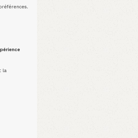
 préférences.
périence
t la