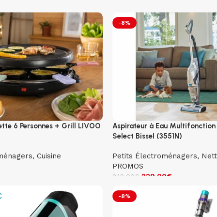
-8%
ette 6 Personnes + Grill LIVOO
Aspirateur à Eau Multifonctio
Select Bissel (3551N)
oménagers
,
Cuisine
Petits Électroménagers
,
Net
PROMOS
229.00
€
249.00
€
-8%