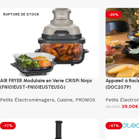
RUPTURE DE STOCK
-20%
AIR FRYER Modulaire en Verre CRISPi Ninja
Appareil à Racl
(FN101EUST-FN101EUSTEUSG)
(DOC207P)
Petits Électroménagers
,
Cuisine
,
PROMOS
Petits Électr
39.00
€
49.00
€
-17%
-47%