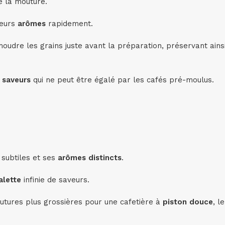
 la mouture.
leurs
arômes
rapidement.
udre les grains juste avant la préparation, préservant ainsi
saveurs
qui ne peut être égalé par les cafés pré-moulus.
subtiles et ses
arômes distincts
.
alette
infinie de saveurs.
tures plus grossières pour une cafetière à
piston douce
, l