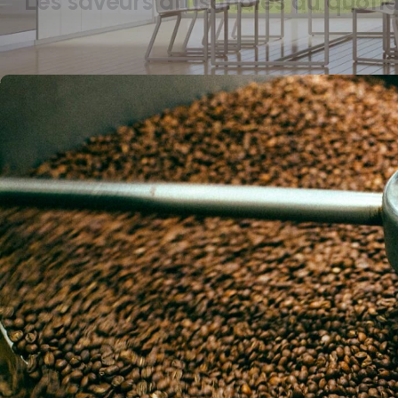
Les saveurs artisanales au quotid
On