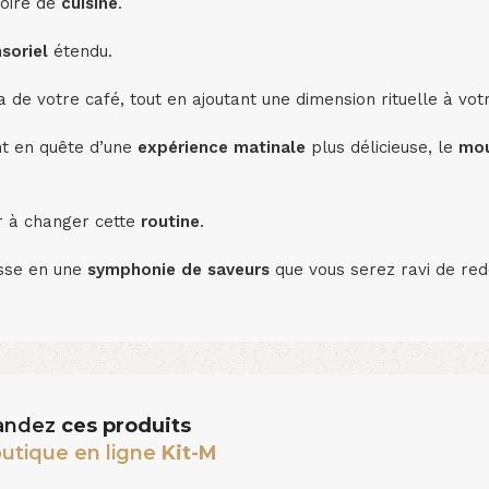
soire de
cuisine
.
soriel
étendu.
a de votre café, tout en ajoutant une dimension rituelle à votr
t en quête d’une
expérience matinale
plus délicieuse, le
mou
er à changer cette
routine
.
sse en une
symphonie de saveurs
que vous serez ravi de red
ndez
ces produits
utique en ligne
Kit-M