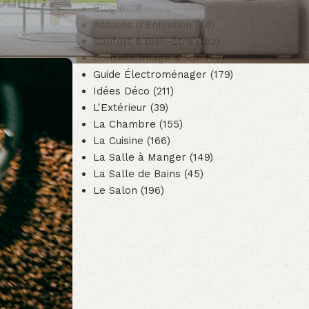
oulin à
Blog
(633)
Astuces d'Entretien
(76)
Confort & Bien-Être
(183)
Conseils Image & Son
(72)
Guide Électroménager
(179)
Idées Déco
(211)
L'Extérieur
(39)
La Chambre
(155)
La Cuisine
(166)
La Salle à Manger
(149)
La Salle de Bains
(45)
Le Salon
(196)