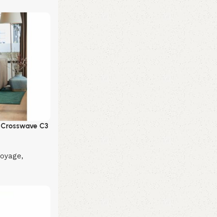
n Crosswave C3
toyage
,