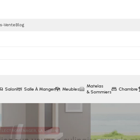
ès-Vente
Blog
Matelas
Salon
Salle À Manger
Meubles
Chambre
& Sommiers
 ÉLECTROMÉNAGER
,
LA CUISINE