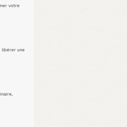
rmer votre
 libérer une
naire,