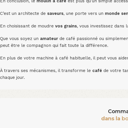
En conclusion, le
moulin à café
est plus qu’un simple acces
C’est un architecte de
saveurs
, une porte vers un
monde sen
En choisissant de moudre
vos grains
, vous investissez dans l
Que vous soyez un
amateur
de café passionné ou simplemen
peut être le compagnon qui fait toute la différence.
En plus de votre machine à café habituelle, il peut vous aid
À travers ses mécanismes, il transforme le
café
de votre ta
chaque jour.
Comma
dans la
bo