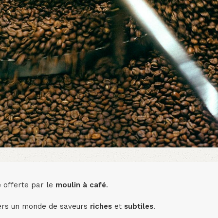
e
offerte par le
moulin à café
.
rs un monde de saveurs
riches
et
subtiles
.