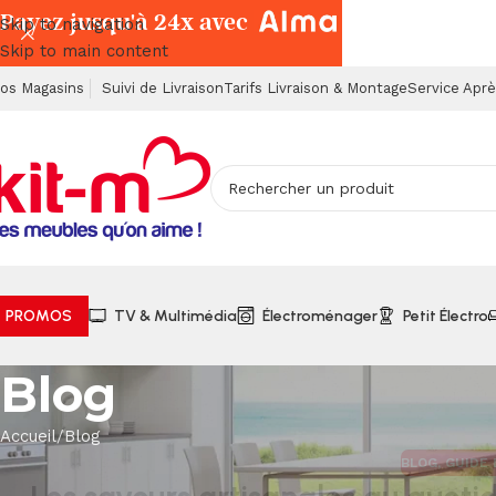
Payez jusqu'à 24x avec
Skip to navigation
Skip to main content
os Magasins
Suivi de Livraison
Tarifs Livraison & Montage
Service Apr
PROMOS
TV & Multimédia
Électroménager
Petit Électro
Blog
Accueil
Blog
BLOG
,
GUIDE