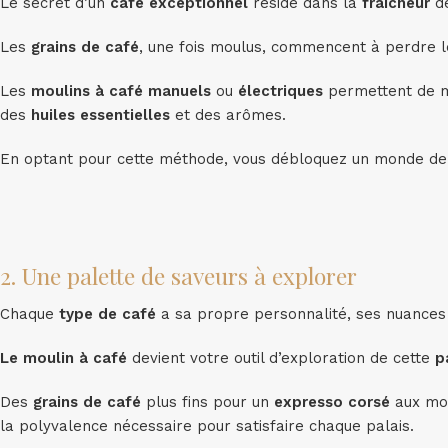
Le secret d’un
café exceptionnel
réside dans la
fraîcheur
de
Les
grains de café
, une fois moulus, commencent à perdre 
Les
moulins à café
manuels
ou
électriques
permettent de mo
des
huiles essentielles
et des arômes.
En optant pour cette méthode, vous débloquez un monde de
2. Une palette de saveurs à explorer
Chaque
type de café
a sa propre personnalité, ses nuances 
Le moulin à café
devient votre outil d’exploration de cette
p
Des
grains de café
plus fins pour un
expresso corsé
aux mou
la polyvalence nécessaire pour satisfaire chaque palais.