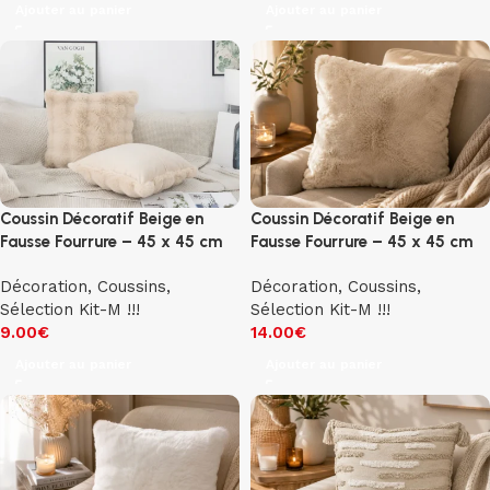
Ajouter au panier
Ajouter au panier
Coussin Décoratif Beige en
Coussin Décoratif Beige en
Fausse Fourrure – 45 x 45 cm
Fausse Fourrure – 45 x 45 cm
Décoration
,
Coussins
,
Décoration
,
Coussins
,
Sélection Kit-M !!!
Sélection Kit-M !!!
9.00
€
14.00
€
Ajouter au panier
Ajouter au panier