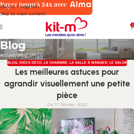
Payez jusqu'à 24x avec
Skip to navigation
Skip to main content
0
Blog
Accueil
Blog
BLOG
,
IDÉES DÉCO
,
LA CHAMBRE
,
LA SALLE À MANGER
,
LE SALON
Les meilleures astuces pour
agrandir visuellement une petite
pièce
On 17 février 2025