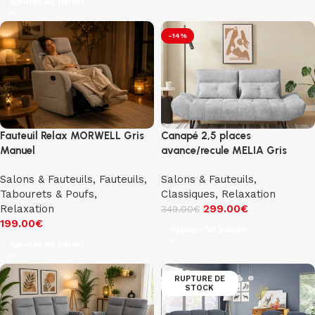
Ajouter au panier
-14%
Fauteuil Relax MORWELL Gris
Canapé 2,5 places
Manuel
avance/recule MELIA Gris
Salons & Fauteuils
,
Fauteuils,
Salons & Fauteuils
,
Tabourets & Poufs
,
Classiques
,
Relaxation
Relaxation
299.00
€
349.00
€
199.00
€
Ajouter au panier
Ajouter au panier
RUPTURE DE
STOCK