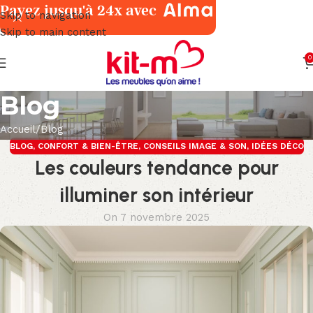
Payez jusqu'à 24x avec
Skip to navigation
Skip to main content
0
Blog
Accueil
Blog
BLOG
,
CONFORT & BIEN-ÊTRE
,
CONSEILS IMAGE & SON
,
IDÉES DÉCO
Les couleurs tendance pour
illuminer son intérieur
On 7 novembre 2025