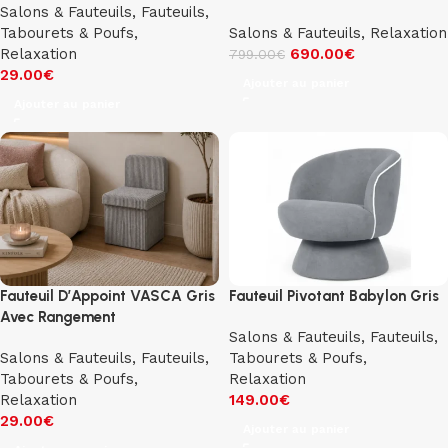
Salons & Fauteuils
,
Fauteuils,
Tabourets & Poufs
,
Salons & Fauteuils
,
Relaxation
Relaxation
690.00
€
799.00
€
29.00
€
Ajouter au panier
Ajouter au panier
Fauteuil D’Appoint VASCA Gris
Fauteuil Pivotant Babylon Gris
Avec Rangement
Salons & Fauteuils
,
Fauteuils,
Salons & Fauteuils
,
Fauteuils,
Tabourets & Poufs
,
Tabourets & Poufs
,
Relaxation
Relaxation
149.00
€
29.00
€
Ajouter au panier