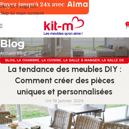
Payez jusqu'à 24x avec
Skip to navigation
Skip to main content
0
Blog
Accueil
Blog
BLOG
,
LA CHAMBRE
,
LA CUISINE
,
LA SALLE À MANGER
,
LA SALLE DE
La tendance des meubles DIY :
BAINS
,
LE SALON
Comment créer des pièces
uniques et personnalisées
On 18 janvier 2024