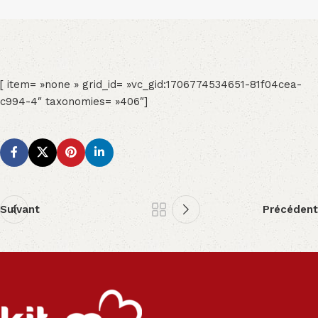
[ item= »none » grid_id= »vc_gid:1706774534651-81f04cea-
c994-4″ taxonomies= »406″]
Suivant
Précédent