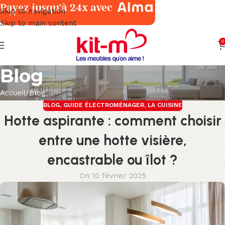
Payez jusqu'à 24x avec
Skip to navigation
Skip to main content
0
Blog
Accueil
Blog
BLOG
,
GUIDE ÉLECTROMÉNAGER
,
LA CUISINE
Hotte aspirante : comment choisir
entre une hotte visière,
encastrable ou îlot ?
On 10 février 2025