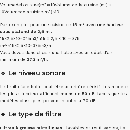
Volumedelacuisine(m3)×10Volume de la cuisine (m³) ×
10
V
o
l
u
m
e
d
e
l
a
c
u
i
s
in
e
(
m
3
)
×
10
Par exemple, pour une cuisine de
15 m² avec une hauteur
sous plafond de 2,5 m
:
15×2,5×10=375m3/h15 × 2,5 × 10 = 375
m³/h
15
×
2
,
5
×
10
=
375
m
3
/
h
Vous devez donc choisir une hotte avec un débit d’air
minimum de
375 m³/h
.
🔹
Le niveau sonore
Le bruit d’une hotte peut être un critère décisif. Les modèles
les plus silencieux affichent
moins de 50 dB
, tandis que les
modèles classiques peuvent monter à
70 dB
.
🔹
Le type de filtre
Filtres à graisse métalliques
: lavables et réutilisables, ils