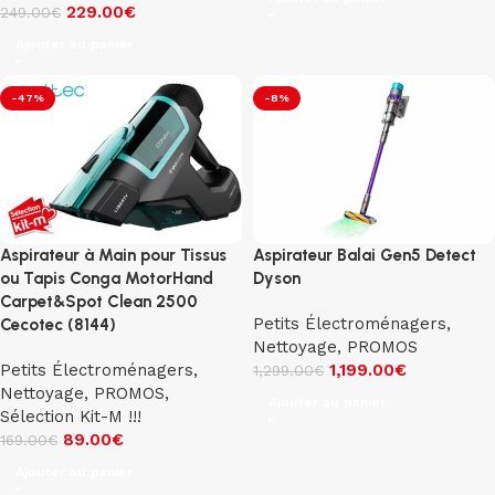
229.00
€
249.00
€
Ajouter au panier
-47%
-8%
Aspirateur à Main pour Tissus
Aspirateur Balai Gen5 Detect
ou Tapis Conga MotorHand
Dyson
Carpet&Spot Clean 2500
Petits Électroménagers
,
Cecotec (8144)
Nettoyage
,
PROMOS
Petits Électroménagers
,
1,199.00
€
1,299.00
€
Nettoyage
,
PROMOS
,
Ajouter au panier
Sélection Kit-M !!!
89.00
€
169.00
€
Ajouter au panier