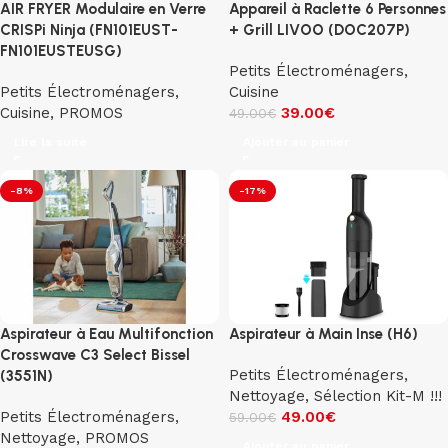
AIR FRYER Modulaire en Verre
Appareil à Raclette 6 Personnes
CRISPi Ninja (FN101EUST-
+ Grill LIVOO (DOC207P)
FN101EUSTEUSG)
Petits Électroménagers
,
Petits Électroménagers
,
Cuisine
Cuisine
,
PROMOS
39.00
€
49.00
€
Lire la suite
Ajouter au panier
-8%
-17%
Aspirateur à Eau Multifonction
Aspirateur à Main Inse (H6)
Crosswave C3 Select Bissel
Petits Électroménagers
,
(3551N)
Nettoyage
,
Sélection Kit-M !!!
Petits Électroménagers
,
49.00
€
59.00
€
Nettoyage
,
PROMOS
Ajouter au panier