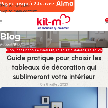
Payez jusqu'à 24x avec
Skip to navigation
Skip to main content
0
Blog
Accueil
Blog
BLOG
,
IDÉES DÉCO
,
LA CHAMBRE
,
LA SALLE À MANGER
,
LE SALON
Guide pratique pour choisir les
tableaux de décoration qui
sublimeront votre intérieur
On 8 juillet 2023