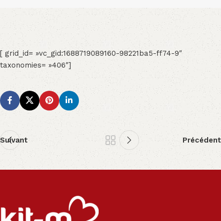
[ grid_id= »vc_gid:1688719089160-98221ba5-ff74-9″
taxonomies= »406″]
Suivant
Précédent