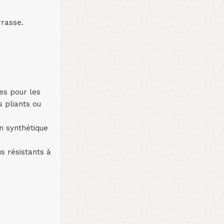
rrasse.
les pour les
s pliants ou
n synthétique
s résistants à