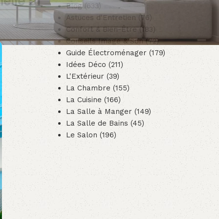
elle et
Blog
(633)
Astuces d'Entretien
(76)
Confort & Bien-Être
(183)
Conseils Image & Son
(72)
Guide Électroménager
(179)
Idées Déco
(211)
L'Extérieur
(39)
La Chambre
(155)
La Cuisine
(166)
La Salle à Manger
(149)
La Salle de Bains
(45)
Le Salon
(196)