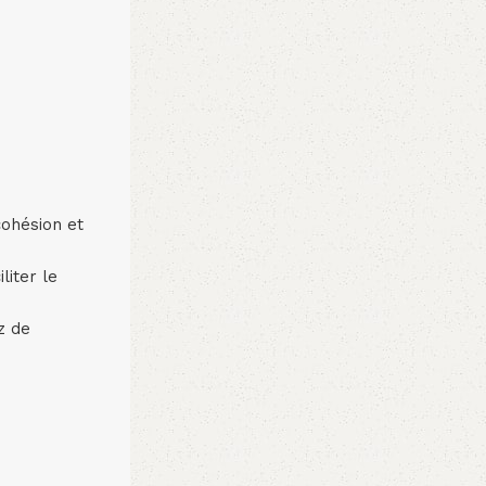
cohésion et
liter le
z de