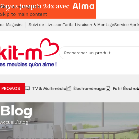
Payez jusqu'à 24x avec
Skip to navigation
Skip to main content
os Magasins
Suivi de Livraison
Tarifs Livraison & Montage
Service Apr
PROMOS
TV & Multimédia
Électroménager
Petit Électro
Blog
Accueil
Blog