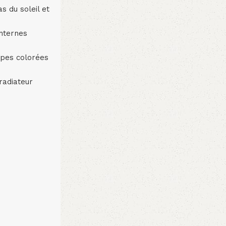
s du soleil et
anternes
ppes colorées
radiateur