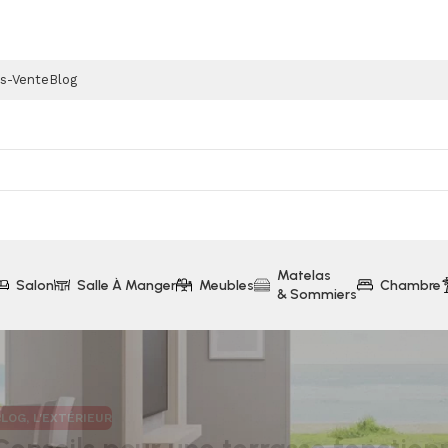
ès-Vente
Blog
Matelas
Salon
Salle À Manger
Meubles
Chambre
& Sommiers
BLOG
,
L'EXTÉRIEUR