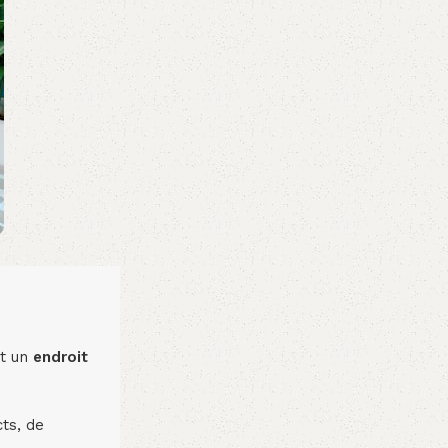
nt un
endroit
ts, de