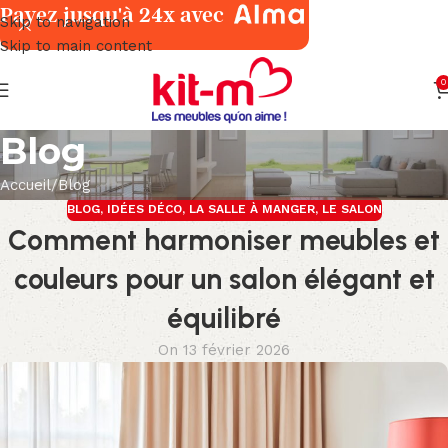
Payez jusqu'à 24x avec
Skip to navigation
Skip to main content
0
Blog
Accueil
Blog
BLOG
,
IDÉES DÉCO
,
LA SALLE À MANGER
,
LE SALON
Comment harmoniser meubles et
couleurs pour un salon élégant et
équilibré
On 13 février 2026