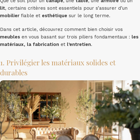
Que ce soit pour un
canapé
, une
table
, une
armoire
ou un
lit
, certains critères sont essentiels pour s’assurer d’un
mobilier
fiable et
esthétique
sur le long terme.
Dans cet article, découvrez comment bien choisir vos
meubles
en vous basant sur trois piliers fondamentaux :
les
matériaux, la fabrication
et
l’entretien
.
1. Privilégier les matériaux solides et
durables