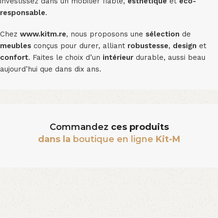
investissez dans un mobilier fiable,
esthétique
et
éco-
responsable
.
Chez
www.kitm.re
, nous proposons une
sélection
de
meubles
conçus pour durer, alliant
robustesse
,
design
et
confort
. Faites le choix d’un
intérieur
durable, aussi beau
aujourd’hui que dans dix ans.
Commandez
ces produits
dans la
boutique en ligne
Kit-M