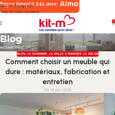
Payez jusqu'à 24x avec
Skip to navigation
Skip to main content
0
Blog
Accueil
Blog
BLOG
,
LA CHAMBRE
,
LA SALLE À MANGER
,
LE SALON
Comment choisir un meuble qui
dure : matériaux, fabrication et
entretien
On 16 juin 2025