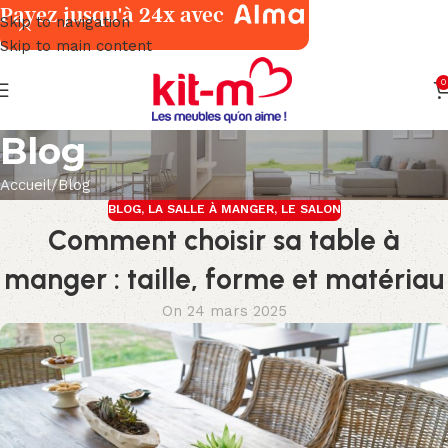
Payez jusqu'à 24x avec
Skip to navigation
Skip to main content
0
Blog
Accueil
Blog
BLOG
,
LA SALLE À MANGER
,
LE SALON
Comment choisir sa table à
manger : taille, forme et matériau
On 24 mars 2025