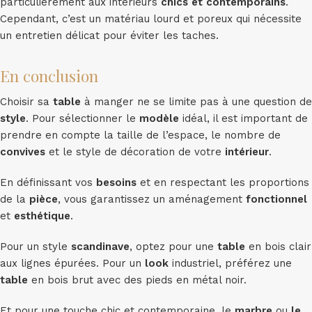
particulièrement aux intérieurs
chics et contemporains
.
Cependant, c’est un matériau lourd et poreux qui nécessite
un entretien délicat pour éviter les taches.
En conclusion
Choisir sa
table
à manger ne se limite pas à une question de
style
. Pour sélectionner le
modèle
idéal, il est important de
prendre en compte la taille de l’espace, le nombre de
convives
et le style de décoration de votre
intérieur
.
En définissant vos
besoins
et en respectant les proportions
de la
pièce
, vous garantissez un aménagement
fonctionnel
et
esthétique
.
Pour un style
scandinave
, optez pour une
table
en bois clair
aux lignes épurées. Pour un
look
industriel, préférez une
table
en bois brut avec des pieds en métal noir.
Et pour une touche chic et contemporaine, le
marbre
ou
le