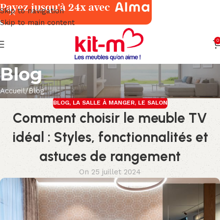
Payez jusqu'à 24x avec
Skip to navigation
Skip to main content
0
Blog
Accueil
Blog
BLOG
,
LA SALLE À MANGER
,
LE SALON
Comment choisir le meuble TV
idéal : Styles, fonctionnalités et
astuces de rangement
On 25 juillet 2024