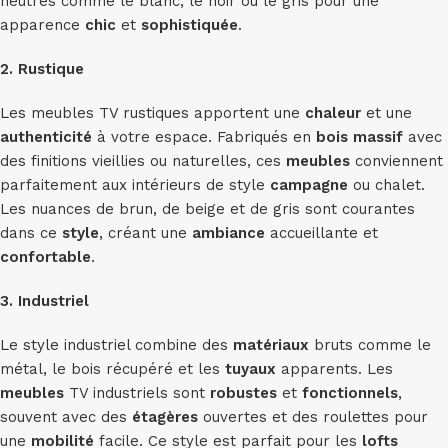
neutres comme le blanc, le noir ou le gris pour une
apparence
chic
et
sophistiquée
.
2. Rustique
Les meubles TV rustiques apportent une
chaleur
et une
authenticité
à votre espace. Fabriqués en
bois massif
avec
des finitions vieillies ou naturelles, ces
meubles
conviennent
parfaitement aux intérieurs de style
campagne
ou chalet.
Les nuances de brun, de beige et de gris sont courantes
dans ce
style
, créant une
ambiance
accueillante et
confortable
.
3. Industriel
Le style industriel combine des
matériaux
bruts comme le
métal, le bois récupéré et les
tuyaux
apparents. Les
meubles
TV industriels sont
robustes
et
fonctionnels
,
souvent avec des
étagères
ouvertes et des roulettes pour
une
mobilité
facile. Ce style est parfait pour les
lofts