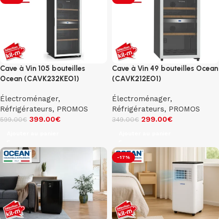
Cave à Vin 105 bouteilles
Cave à Vin 49 bouteilles Ocean
Ocean (CAVK232KEO1)
(CAVK212EO1)
Électroménager
,
Électroménager
,
Réfrigérateurs
,
PROMOS
Réfrigérateurs
,
PROMOS
399.00
€
299.00
€
599.00
€
349.00
€
Ajouter au panier
Ajouter au panier
-17%