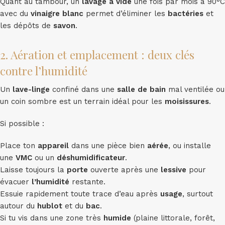
Quant au tambour, un
lavage à vide
une fois par mois à 90°C
avec du
vinaigre
blanc
permet d’éliminer les
bactéries
et
les dépôts de
savon
.
2. Aération et emplacement : deux clés
contre l’humidité
Un
lave-linge
confiné dans une
salle de bain
mal ventilée ou
un coin sombre est un terrain idéal pour les
moisissures
.
Si possible :
Place ton
appareil
dans une pièce bien
aérée
, ou installe
une
VMC
ou un
déshumidificateur
.
Laisse toujours la
porte
ouverte après une
lessive
pour
évacuer
l’humidité
restante.
Essuie rapidement toute trace d’eau après
usage
, surtout
autour du
hublot
et du
bac
.
Si tu vis dans une zone très
humide
(plaine littorale, forêt,