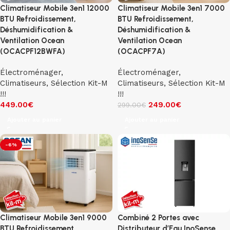
Climatiseur Mobile 3en1 12000
Climatiseur Mobile 3en1 7000
BTU Refroidissement,
BTU Refroidissement,
Déshumidification &
Déshumidification &
Ventilation Ocean
Ventilation Ocean
(OCACPF12BWFA)
(OCACPF7A)
Électroménager
,
Électroménager
,
Climatiseurs
,
Sélection Kit-M
Climatiseurs
,
Sélection Kit-M
!!!
!!!
449.00
€
249.00
€
299.00
€
Ajouter au panier
Ajouter au panier
-6%
Climatiseur Mobile 3en1 9000
Combiné 2 Portes avec
BTU Refroidissement,
Distributeur d’Eau InoSense