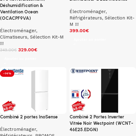
Déshumidification &
Électroménager
,
Ventilation Ocean
Réfrigérateurs
,
Sélection Kit-
(OCACPF9VA)
M !!!
Électroménager
,
399.00
€
Climatiseurs
,
Sélection Kit-M
Ajouter au panier
!!!
329.00
€
349.00
€
Ajouter au panier
-14%
Combiné 2 portes InoSense
Combiné 2 Portes Inverter
Vitrée Noir Westpoint (WCNT-
Électroménager
,
46E25.EDGN)
Réfrigérateurs
,
PROMOS
,