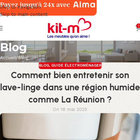
Payez jusqu'à 24x avec
Skip to navigation
Skip to main content
0
Blog
Accueil
Blog
BLOG
,
GUIDE ÉLECTROMÉNAGER
Comment bien entretenir son
lave-linge dans une région humide
comme La Réunion ?
On 18 mai 2025