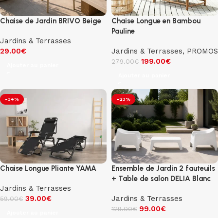
Chaise de Jardin BRIVO Beige
Chaise Longue en Bambou
Pauline
Jardins & Terrasses
29.00
€
Jardins & Terrasses
,
PROMOS
199.00
€
279.00
€
Ajouter au panier
Ajouter au panier
-34%
-23%
Chaise Longue Pliante YAMA
Ensemble de Jardin 2 fauteuils
+ Table de salon DELIA Blanc
Jardins & Terrasses
39.00
€
Jardins & Terrasses
59.00
€
99.00
€
129.00
€
Ajouter au panier