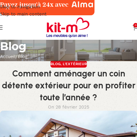
Payez jusqu'à 24x avec
Skip to navigation
Skip to main content
0
Blog
Accueil
Blog
BLOG
,
L'EXTÉRIEUR
Comment aménager un coin
détente extérieur pour en profiter
toute l’année ?
On 28 février 2025