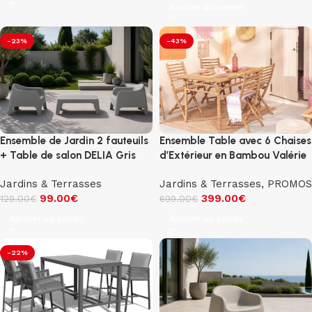
Ajouter au panier
-23%
-43%
Ensemble de Jardin 2 fauteuils
Ensemble Table avec 6 Chaises
+ Table de salon DELIA Gris
d’Extérieur en Bambou Valérie
Jardins & Terrasses
Jardins & Terrasses
,
PROMOS
99.00
€
399.00
€
129.00
€
699.00
€
Ajouter au panier
Ajouter au panier
-22%