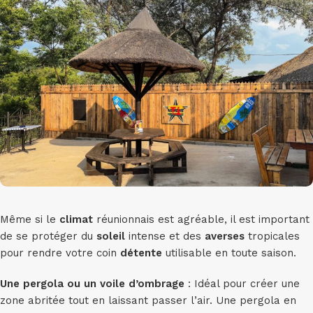
Même si le
climat
réunionnais est agréable, il est important
de se protéger du
soleil
intense et des
averses
tropicales
pour rendre votre coin
détente
utilisable en toute saison.
Une pergola ou un voile d’ombrage
: Idéal pour créer une
zone abritée tout en laissant passer l’air. Une pergola en