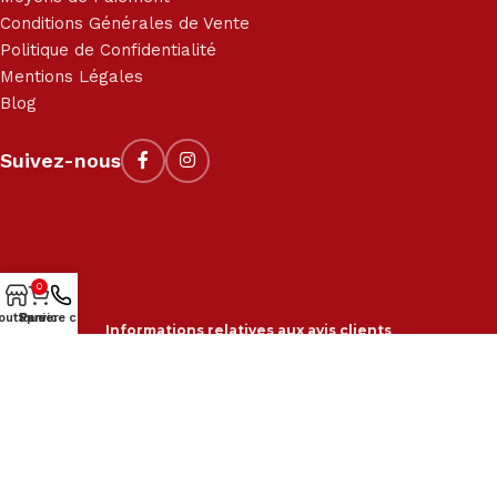
Conditions Générales de Vente
Politique de Confidentialité
Mentions Légales
Blog
Suivez-nous
0
outique
Service client
Panier
Informations relatives aux avis clients
2018-2024 © Kit-M, tous droits réservés. Site réalisé par
210
Graphic
.