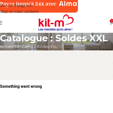
Payez jusqu'à 24x avec
Skip to navigation
Skip to main content
0
Catalogue : Soldes XXL
Accueil
Catalogue : Soldes XXL