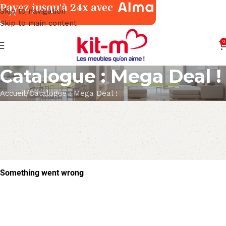
Payez jusqu'à 24x avec
Skip to navigation
Skip to main content
0
Catalogue : Mega Deal !
Accueil
Catalogue : Mega Deal !