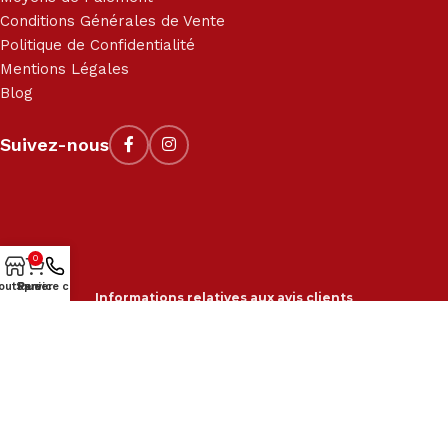
Conditions Générales de Vente
Politique de Confidentialité
Mentions Légales
Blog
Suivez-nous
0
outique
Service client
Panier
Informations relatives aux avis clients
2018-2024 © Kit-M, tous droits réservés. Site réalisé par
210
Graphic
.