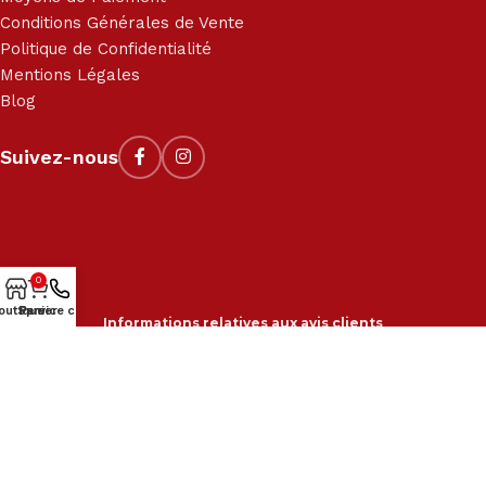
Conditions Générales de Vente
Politique de Confidentialité
Mentions Légales
Blog
Suivez-nous
0
outique
Service client
Panier
Informations relatives aux avis clients
2018-2024 © Kit-M, tous droits réservés. Site réalisé par
210
Graphic
.