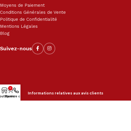
Moyens de Paiement
Conditions Générales de Vente
Politique de Confidentialité
Mentions Légales
Blog
Suivez-nous
0
Informations relatives aux avis clients
outique
Service client
Panier
2018-2024 © Kit-M, tous droits réservés. Site réalisé par
210
Graphic
.