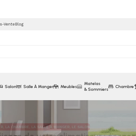
ès-Vente
Blog
Matelas
Salon
Salle À Manger
Meubles
Chambre
& Sommiers
ER
,
LA CHAMBRE
,
LA SALLE À MANGER
,
LE SALON