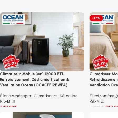
-17%
Climatiseur Mobile 3en1 12000 BTU
Climatiseur Mo
Refroidissement, Déshumidification &
Refroidissemen
Ventilation Ocean (OCACPF12BWFA)
Ventilation O
Électroménager
,
Climatiseurs
,
Sélection
Électroménag
Kit-M !!!
Kit-M !!!
449.00
€
249.0
299.00
€