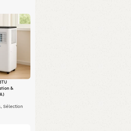
 BTU
ation &
A)
s
,
Sélection