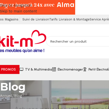
Payez jusqu'à 24x avec
Skip to navigation
Skip to main content
os Magasins
Suivi de Livraison
Tarifs Livraison & Montage
Service Apr
PROMOS
TV & Multimédia
Électroménager
Petit Électro
Blog
Accueil
Blog
BLOG
,
GUIDE ÉLECTROMÉNAG