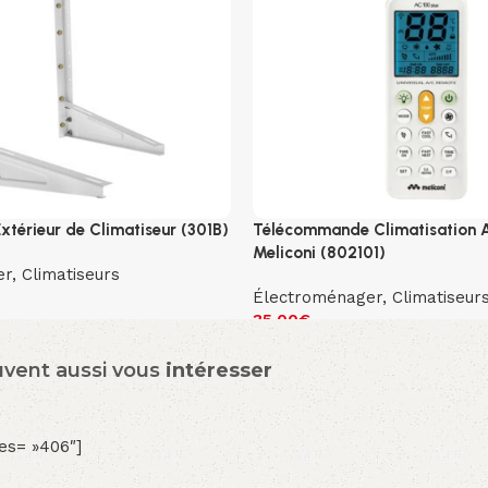
xtérieur de Climatiseur (301B)
Télécommande Climatisation 
Meliconi (802101)
er
,
Climatiseurs
Électroménager
,
Climatiseur
35.00
€
uvent aussi vous
intéresser
es= »406″]