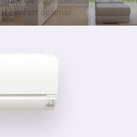
fficace de votre climatiseur : écono
 et confort optimal
ed by
On 20 mai 2023