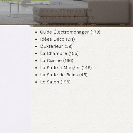
mies
Blog
(634)
Astuces d'Entretien
(76)
Confort & Bien-Être
(183)
Conseils Image & Son
(73)
Guide Électroménager
(179)
Idées Déco
(211)
L'Extérieur
(39)
La Chambre
(155)
La Cuisine
(166)
La Salle à Manger
(149)
La Salle de Bains
(45)
Le Salon
(196)