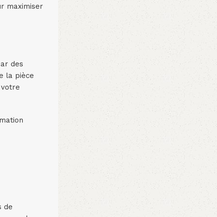
ur maximiser
par des
e la pièce
 votre
mmation
s de