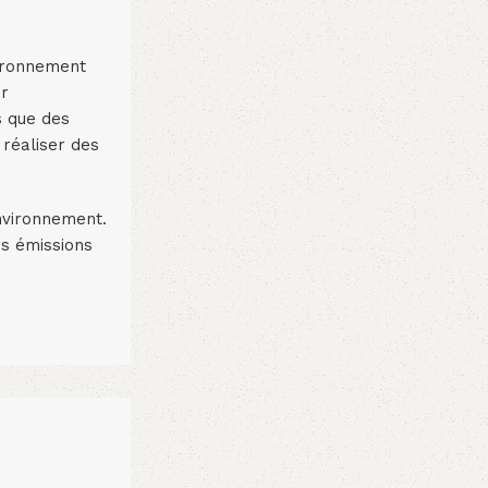
vironnement
er
s que des
 réaliser des
environnement.
es émissions