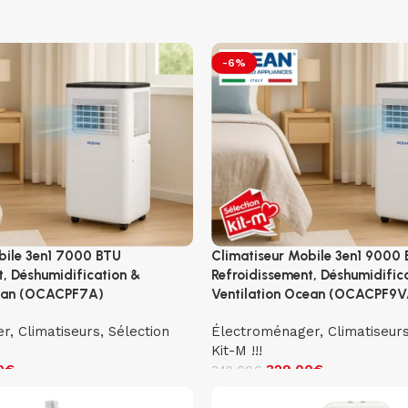
-6%
bile 3en1 7000 BTU
Climatiseur Mobile 3en1 9000
t, Déshumidification &
Refroidissement, Déshumidific
cean (OCACPF7A)
Ventilation Ocean (OCACPF9V
er
,
Climatiseurs
,
Sélection
Électroménager
,
Climatiseur
Kit-M !!!
0
€
329.00
€
349.00
€