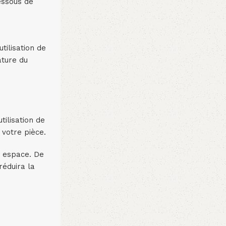
essous de
tilisation de
ature du
tilisation de
 votre pièce.
re espace. De
réduira la