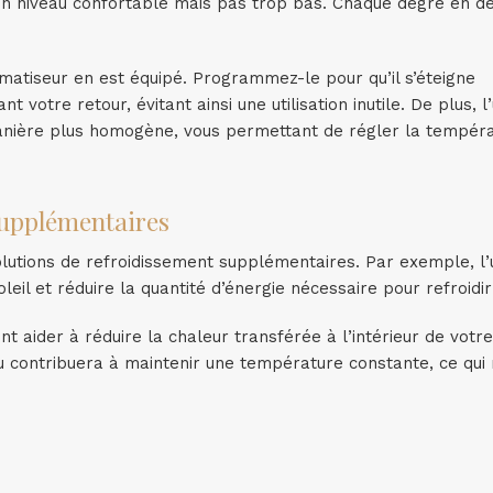
un niveau confortable mais pas trop bas. Chaque degré en d
.
imatiseur en est équipé. Programmez-le pour qu’il s’éteigne
tre retour, évitant ainsi une utilisation inutile. De plus, l’u
e manière plus homogène, vous permettant de régler la tempér
 supplémentaires
solutions de refroidissement supplémentaires. Par exemple, l’u
eil et réduire la quantité d’énergie nécessaire pour refroidir
ent aider à réduire la chaleur transférée à l’intérieur de vot
u contribuera à maintenir une température constante, ce qui 