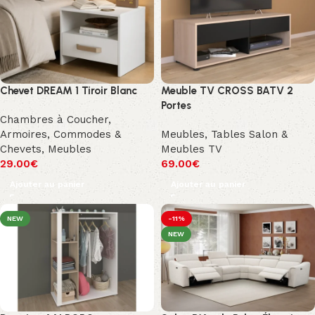
Chevet DREAM 1 Tiroir Blanc
Meuble TV CROSS BATV 2
Portes
Chambres à Coucher
,
Armoires, Commodes &
Meubles
,
Tables Salon &
Chevets
,
Meubles
Meubles TV
29.00
€
69.00
€
Ajouter au panier
Ajouter au panier
NEW
-11%
NEW