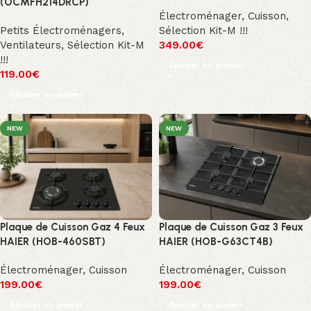
(OCMFH214DRCP)
Électroménager
,
Cuisson
,
Petits Électroménagers
,
Sélection Kit-M !!!
Ventilateurs
,
Sélection Kit-M
349.00
€
!!!
Ajouter au panier
119.00
€
Ajouter au panier
NEW
NEW
Plaque de Cuisson Gaz 4 Feux
Plaque de Cuisson Gaz 3 Feux
HAIER (HOB-460SBT)
HAIER (HOB-G63CT4B)
Électroménager
,
Cuisson
Électroménager
,
Cuisson
199.00
€
199.00
€
Ajouter au panier
Ajouter au panier