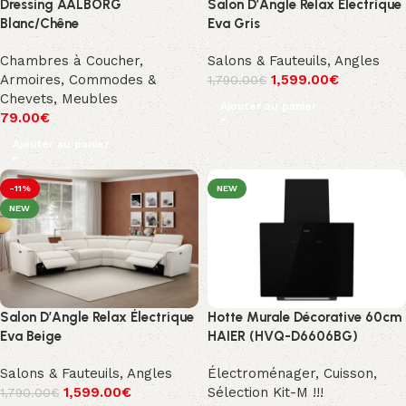
Dressing AALBORG
Salon D’Angle Relax Électrique
Blanc/Chêne
Eva Gris
Chambres à Coucher
,
Salons & Fauteuils
,
Angles
Armoires, Commodes &
1,599.00
€
1,790.00
€
Chevets
,
Meubles
Ajouter au panier
79.00
€
Ajouter au panier
-11%
NEW
NEW
Salon D’Angle Relax Électrique
Hotte Murale Décorative 60cm
Eva Beige
HAIER (HVQ-D6606BG)
Salons & Fauteuils
,
Angles
Électroménager
,
Cuisson
,
1,599.00
€
Sélection Kit-M !!!
1,790.00
€