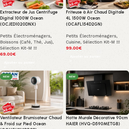
Extracteur de Jus Centrifuge
Friteuse à Air Chaud Digitale
Digital 1000W Ocean
4L 1500W Ocean
(OCJED1020DNX)
(OCAFL154D2GN)
Petits Électroménagers
,
Petits Électroménagers
,
Boissons (Café, Thé, Jus)
,
Cuisine
,
Sélection Kit-M !!!
Sélection Kit-M !!!
99.00
€
69.00
€
Ajouter au panier
Ajouter au panier
NEW
NEW
Ventilateur Brumisateur Chaud
Hotte Murale Décorative 90cm
& Froid sur Pied Ocean
HAIER (HVQ-D590METGB)