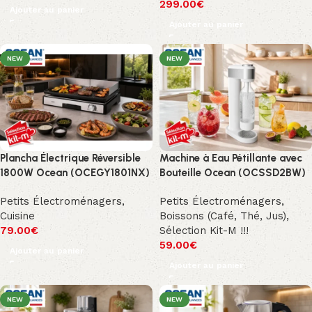
299.00
€
Ajouter au panier
Ajouter au panier
NEW
NEW
Plancha Électrique Réversible
Machine à Eau Pétillante avec
1800W Ocean (OCEGY1801NX)
Bouteille Ocean (OCSSD2BW)
Petits Électroménagers
,
Petits Électroménagers
,
Cuisine
Boissons (Café, Thé, Jus)
,
79.00
€
Sélection Kit-M !!!
59.00
€
Ajouter au panier
Ajouter au panier
NEW
NEW