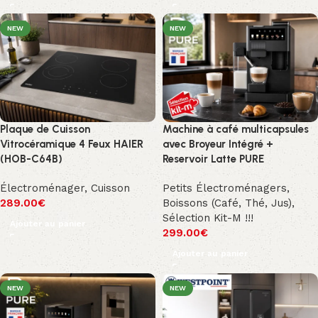
NEW
NEW
Plaque de Cuisson
Machine à café multicapsules
Vitrocéramique 4 Feux HAIER
avec Broyeur Intégré +
(HOB-C64B)
Reservoir Latte PURE
Électroménager
,
Cuisson
Petits Électroménagers
,
289.00
€
Boissons (Café, Thé, Jus)
,
Sélection Kit-M !!!
Ajouter au panier
299.00
€
Ajouter au panier
NEW
NEW