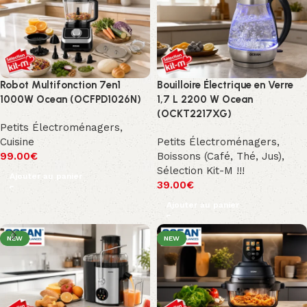
Robot Multifonction 7en1
Bouilloire Électrique en Verre
1000W Ocean (OCFPD1026N)
1,7 L 2200 W Ocean
(OCKT2217XG)
Petits Électroménagers
,
Cuisine
Petits Électroménagers
,
99.00
€
Boissons (Café, Thé, Jus)
,
Sélection Kit-M !!!
Ajouter au panier
39.00
€
Ajouter au panier
NEW
NEW