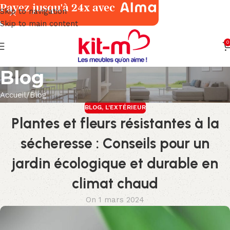
Payez jusqu'à 24x avec
Skip to navigation
Skip to main content
0
Blog
Accueil
Blog
BLOG
,
L'EXTÉRIEUR
Plantes et fleurs résistantes à la
sécheresse : Conseils pour un
jardin écologique et durable en
climat chaud
On 1 mars 2024