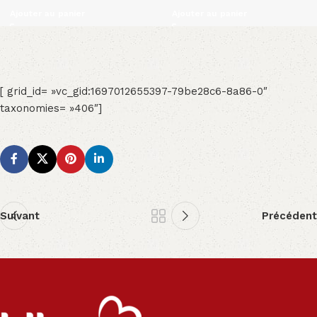
Ajouter au panier
Ajouter au panier
[ grid_id= »vc_gid:1697012655397-79be28c6-8a86-0″
taxonomies= »406″]
Suivant
Précédent