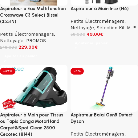
Aspirateur à Eau Multifonction
Aspirateur à Main Inse (H6)
Crosswave C3 Select Bissel
Petits Électroménagers
,
(3551N)
Nettoyage
,
Sélection Kit-M !!!
Petits Électroménagers
,
49.00
€
59.00
€
Nettoyage
,
PROMOS
Ajouter au panier
229.00
€
249.00
€
Ajouter au panier
-47%
-8%
Aspirateur à Main pour Tissus
Aspirateur Balai Gen5 Detect
ou Tapis Conga MotorHand
Dyson
Carpet&Spot Clean 2500
Petits Électroménagers
,
Cecotec (8144)