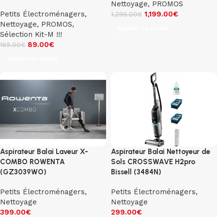
Nettoyage
,
PROMOS
Petits Électroménagers
,
1,199.00
€
1,299.00
€
Nettoyage
,
PROMOS
,
Ajouter au panier
Sélection Kit-M !!!
89.00
€
169.00
€
Ajouter au panier
Aspirateur Balai Laveur X-
Aspirateur Balai Nettoyeur de
COMBO ROWENTA
Sols CROSSWAVE H2pro
(GZ3039WO)
Bissell (3484N)
Petits Électroménagers
,
Petits Électroménagers
,
Nettoyage
Nettoyage
399.00
€
299.00
€