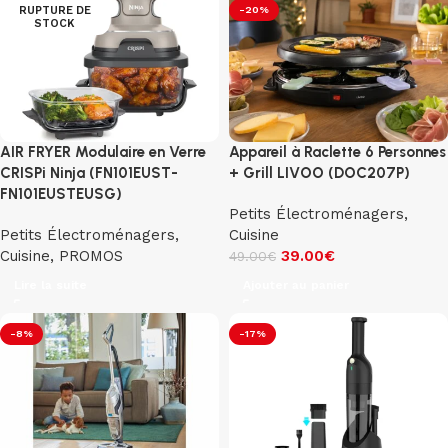
RUPTURE DE
-20%
STOCK
AIR FRYER Modulaire en Verre
Appareil à Raclette 6 Personnes
CRISPi Ninja (FN101EUST-
+ Grill LIVOO (DOC207P)
FN101EUSTEUSG)
Petits Électroménagers
,
Petits Électroménagers
,
Cuisine
Cuisine
,
PROMOS
39.00
€
49.00
€
Lire la suite
Ajouter au panier
-8%
-17%