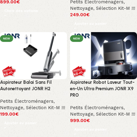
899.00
€
Petits Électroménagers
,
Nettoyage
,
Sélection Kit-M !!!
Choix des options
249.00
€
Ajouter au panier
NEW
NEW
Aspirateur Balai Sans Fil
Aspirateur Robot Laveur Tout-
Autonettoyant JONR H2
en-Un Ultra Premium JONR X9
PRO
Petits Électroménagers
,
Nettoyage
,
Sélection Kit-M !!!
Petits Électroménagers
,
199.00
€
Nettoyage
,
Sélection Kit-M !!!
999.00
€
Ajouter au panier
Ajouter au panier