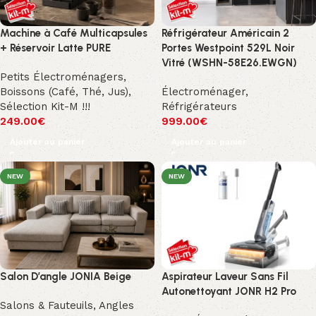
Machine à Café Multicapsules
Réfrigérateur Américain 2
+ Réservoir Latte PURE
Portes Westpoint 529L Noir
Vitré (WSHN-58E26.EWGN)
Petits Électroménagers
,
Boissons (Café, Thé, Jus)
,
Électroménager
,
Sélection Kit-M !!!
Réfrigérateurs
249.00
€
999.00
€
Ajouter au panier
Ajouter au panier
NEW
NEW
Salon D’angle JONIA Beige
Aspirateur Laveur Sans Fil
Autonettoyant JONR H2 Pro
Salons & Fauteuils
,
Angles