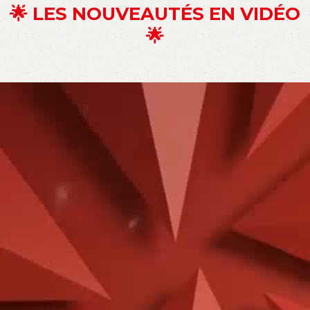
🌟 LES NOUVEAUTÉS EN VIDÉO
🌟