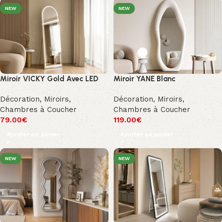
NEW
NEW
Miroir VICKY Gold Avec LED
Miroir YANE Blanc
Décoration
,
Miroirs
,
Décoration
,
Miroirs
,
Chambres à Coucher
Chambres à Coucher
79.00
€
119.00
€
Ajouter au panier
Ajouter au panier
NEW
NEW