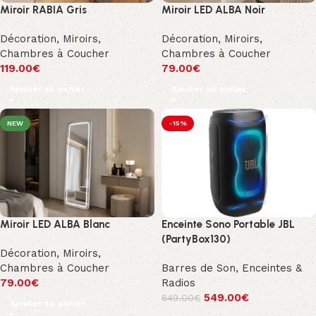
Miroir RABIA Gris
Miroir LED ALBA Noir
Décoration
,
Miroirs
,
Décoration
,
Miroirs
,
Chambres à Coucher
Chambres à Coucher
119.00
€
79.00
€
Ajouter au panier
Ajouter au panier
NEW
-15%
Miroir LED ALBA Blanc
Enceinte Sono Portable JBL
(PartyBox130)
Décoration
,
Miroirs
,
Chambres à Coucher
Barres de Son, Enceintes &
79.00
€
Radios
549.00
€
649.00
€
Ajouter au panier