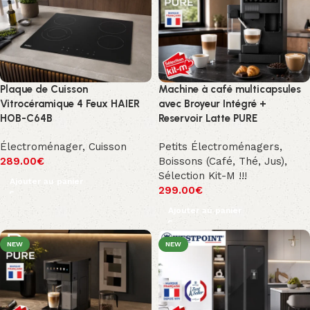
Plaque de Cuisson
Machine à café multicapsules
Vitrocéramique 4 Feux HAIER
avec Broyeur Intégré +
HOB-C64B
Reservoir Latte PURE
Électroménager
,
Cuisson
Petits Électroménagers
,
289.00
€
Boissons (Café, Thé, Jus)
,
Sélection Kit-M !!!
Ajouter au panier
299.00
€
Ajouter au panier
NEW
NEW